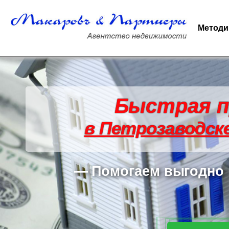
Методи
Быстрая п
в Петрозаводске
— Помогаем выгодно п