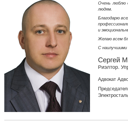
Очень люблю 
людям.
Благодарю все
профессионало
и эмоциональ
Желаю всем бл
С наилучшими 
Сергей М
Риэлтор. У
Адвокат Адво
Председате
Электростал